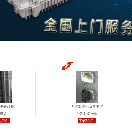
统分路器】
无线对讲机系统中继
增益
台发射保护器
详细+
了解详细+