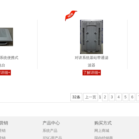
系统便携式
对讲系统基站带通滤
电台
波器
详细+
了解详细+
32条
上一页
1
2
3
4
5
6
营销
产品中心
购买方式
营销
系统产品
网上商城
营销
JING用产品
国内经销商